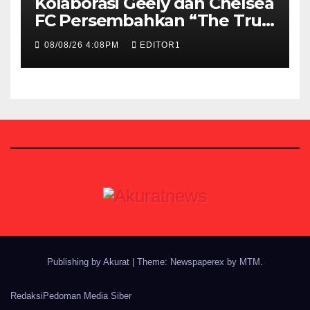
Kolaborasi Geely dan Chelsea
FC Persembahkan “The True
Blue Journey di Indonesia”
08/08/26 4:08PM
EDITOR1
Publishing by Akurat
|
Theme: Newspaperex by
MTM
.
Redaksi
Pedoman Media Siber