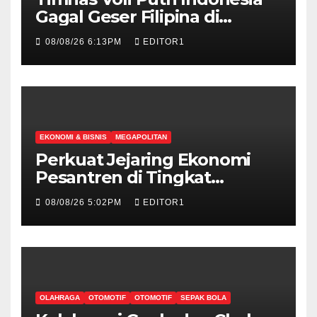
Gagal Geser Filipina di
Klasemen Sementara SEA V
08/08/26 6:13PM
EDITOR1
Cup Putri 2026, Usai Dihajar
Thailand 3-0
EKONOMI & BISNIS
MEGAPOLITAN
Perkuat Jejaring Ekonomi
Pesantren di Tingkat
Internasional, Hibitren Jaktim
08/08/26 5:02PM
EDITOR1
dan PCI Malaysia Teken MoU
OLAHRAGA
OTOMOTIF
OTOMOTIF
SEPAK BOLA