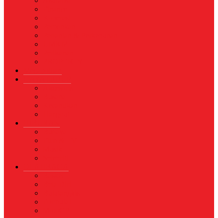
Asuransi
Finance
Koperasi
Perbankan
Pertanian & Perkebunan
UMKM
Perikanan
PROPERTY
Megapolitan
GAYA HIDUP
Aksesoris
Busana
Kecantikan
Hangout
HIBURAN
Budaya
Film & TV
Musik
Selebriti
OLAHRAGA
Basket
Bela Diri
Bulutangkis
Formula1
MotoGP