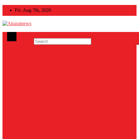
Skip
Fri. Aug 7th, 2026
to
content
Akuratnews
Informatif, Edukatif dan Inspiratif