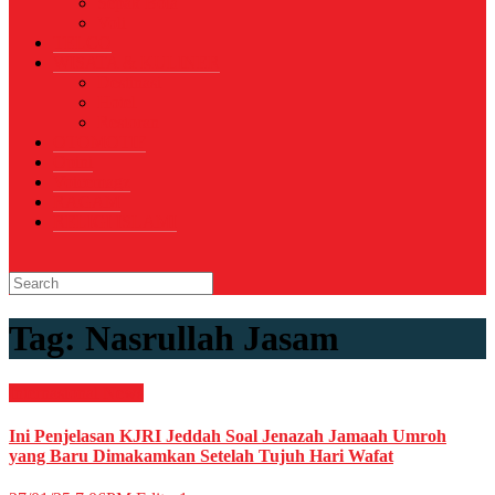
Sepak Bola
Voli
TELCO
WISATA & KULINER
Destinasi
Hotel
Restoran
OTOMOTIF
Opini
Voicemagz
RAGAM
RELIGI ISLAMI
Tag:
Nasrullah Jasam
Internasional
News
Ini Penjelasan KJRI Jeddah Soal Jenazah Jamaah Umroh
yang Baru Dimakamkan Setelah Tujuh Hari Wafat