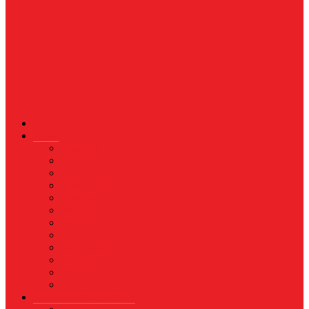
News
Nasional
Internasional
Politik
Hukum & Kriminal
Kesehatan
Pendidikan
Peristiwa
Militer
Kepolisian
Industri
Energi
Perikanan & Kelautan
EKONOMI & BISNIS