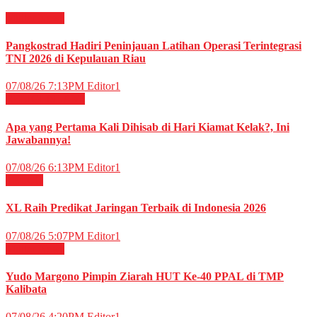
Militer
News
Pangkostrad Hadiri Peninjauan Latihan Operasi Terintegrasi
TNI 2026 di Kepulauan Riau
07/08/26 7:13PM
Editor1
RELIGI ISLAMI
Apa yang Pertama Kali Dihisab di Hari Kiamat Kelak?, Ini
Jawabannya!
07/08/26 6:13PM
Editor1
TELCO
XL Raih Predikat Jaringan Terbaik di Indonesia 2026
07/08/26 5:07PM
Editor1
Militer
News
Yudo Margono Pimpin Ziarah HUT Ke-40 PPAL di TMP
Kalibata
07/08/26 4:20PM
Editor1