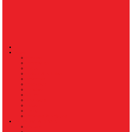
News
Nasional
Internasional
Politik
Hukum & Kriminal
Kesehatan
Pendidikan
Peristiwa
Militer
Kepolisian
Industri
Energi
Perikanan & Kelautan
EKONOMI & BISNIS
Asuransi
Finance