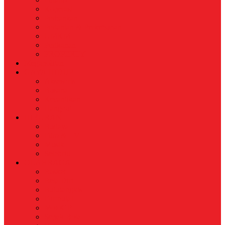
Koperasi
Perbankan
Pertanian & Perkebunan
UMKM
Perikanan
PROPERTY
Megapolitan
GAYA HIDUP
Aksesoris
Busana
Kecantikan
Hangout
HIBURAN
Budaya
Film & TV
Musik
Selebriti
OLAHRAGA
Basket
Bela Diri
Bulutangkis
Formula1
MotoGP
Sepak Bola