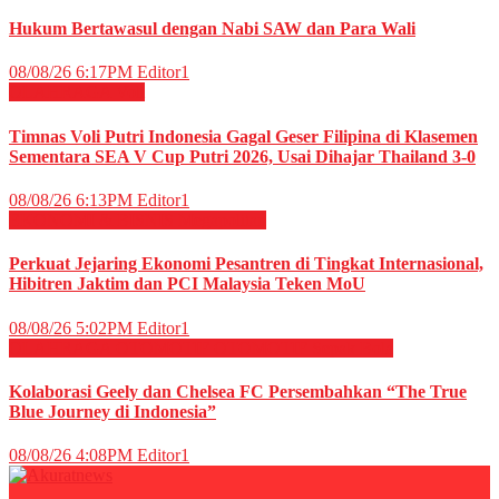
Hukum Bertawasul dengan Nabi SAW dan Para Wali
08/08/26 6:17PM
Editor1
OLAHRAGA
Voli
Timnas Voli Putri Indonesia Gagal Geser Filipina di Klasemen
Sementara SEA V Cup Putri 2026, Usai Dihajar Thailand 3-0
08/08/26 6:13PM
Editor1
EKONOMI & BISNIS
Megapolitan
Perkuat Jejaring Ekonomi Pesantren di Tingkat Internasional,
Hibitren Jaktim dan PCI Malaysia Teken MoU
08/08/26 5:02PM
Editor1
OLAHRAGA
OTOMOTIF
OTOMOTIF
Sepak Bola
Kolaborasi Geely dan Chelsea FC Persembahkan “The True
Blue Journey di Indonesia”
08/08/26 4:08PM
Editor1