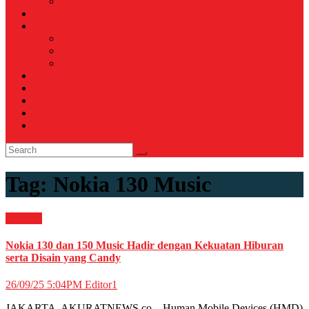
Voli
TELCO
WISATA & KULINER
Destinasi
Hotel
Restoran
OTOMOTIF
Opini
Voicemagz
RAGAM
RELIGI ISLAMI
Tag:
Nokia 130 Music
TELCO
Nokia 130 dan 150 Music Hadir dengan Kekuatan Hiburan
serta Disain yang Candy
26/09/25 5:04PM
Editor1
JAKARTA, AKURATNEWS.co – Human Mobile Devices (HMD)