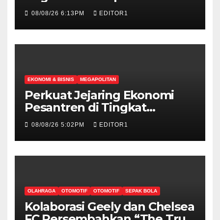
Klasemen Sementara SEA V
08/08/26 6:13PM
EDITOR1
Cup Putri 2026, Usai Dihajar
Thailand 3-0
EKONOMI & BISNIS
MEGAPOLITAN
Perkuat Jejaring Ekonomi
Pesantren di Tingkat
Internasional, Hibitren Jaktim
08/08/26 5:02PM
EDITOR1
dan PCI Malaysia Teken MoU
OLAHRAGA
OTOMOTIF
OTOMOTIF
SEPAK BOLA
Kolaborasi Geely dan Chelsea
FC Persembahkan “The True