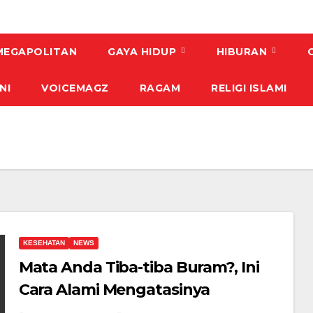
MEGAPOLITAN
GAYA HIDUP
HIBURAN
NI
VOICEMAGZ
RAGAM
RELIGI ISLAMI
KESEHATAN
NEWS
Mata Anda Tiba-tiba Buram?, Ini
Cara Alami Mengatasinya