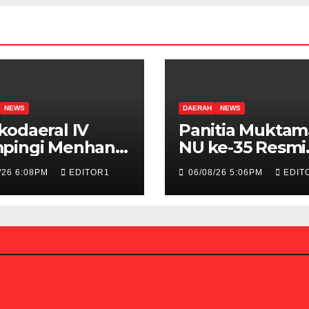
NEWS
DAERAH
NEWS
odaeral IV
Panitia Muktam
pingi Menhan
NU ke-35 Resmi
au Latihan
Buka Pendaftar
/26 6:08PM
EDITOR1
06/08/26 5:06PM
EDIT
asi TNI
Peserta Bazar, 
ntegrasi 2026
dan UMKM