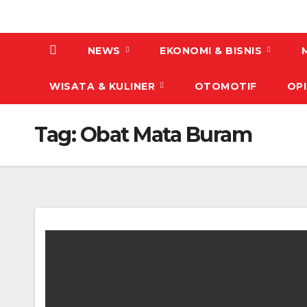
NEWS
EKONOMI & BISNIS
WISATA & KULINER
OTOMOTIF
OPI
Tag:
Obat Mata Buram