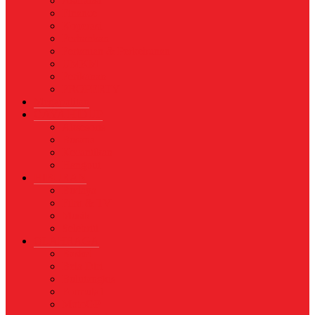
Asuransi
Finance
Koperasi
Perbankan
Pertanian & Perkebunan
UMKM
Perikanan
PROPERTY
Megapolitan
GAYA HIDUP
Aksesoris
Busana
Kecantikan
Hangout
HIBURAN
Budaya
Film & TV
Musik
Selebriti
OLAHRAGA
Basket
Bela Diri
Bulutangkis
Formula1
MotoGP