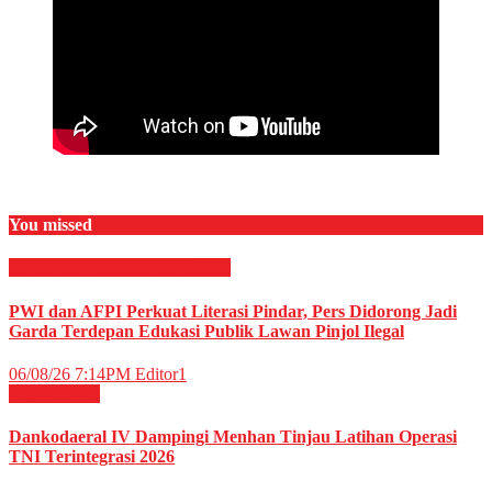
You missed
EKONOMI & BISNIS
Finance
PWI dan AFPI Perkuat Literasi Pindar, Pers Didorong Jadi
Garda Terdepan Edukasi Publik Lawan Pinjol Ilegal
06/08/26 7:14PM
Editor1
Militer
News
Dankodaeral IV Dampingi Menhan Tinjau Latihan Operasi
TNI Terintegrasi 2026