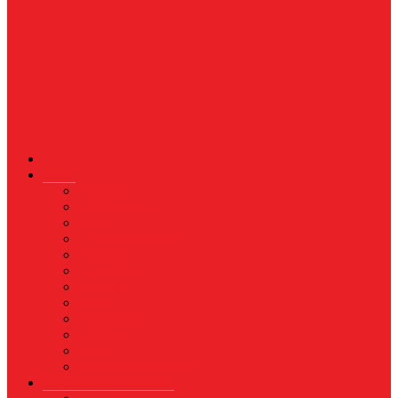
News
Nasional
Internasional
Politik
Hukum & Kriminal
Kesehatan
Pendidikan
Peristiwa
Militer
Kepolisian
Industri
Energi
Perikanan & Kelautan
EKONOMI & BISNIS