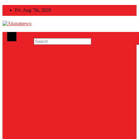
Skip
Fri. Aug 7th, 2026
to
content
Akuratnews
Informatif, Edukatif dan Inspiratif