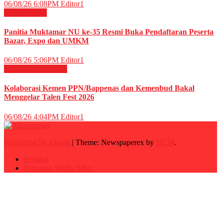
06/08/26 6:08PM
Editor1
Daerah
News
Panitia Muktamar NU ke-35 Resmi Buka Pendaftaran Peserta
Bazar, Expo dan UMKM
06/08/26 5:06PM
Editor1
Budaya
HIBURAN
Kolaborasi Kemen PPN/Bappenas dan Kemenbud Bakal
Menggelar Talen Fest 2026
06/08/26 4:04PM
Editor1
Publishing by Akurat
|
Theme: Newspaperex by
MTM
.
Redaksi
Pedoman Media Siber