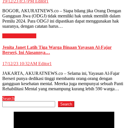
19/12/23 8:37PM
Editor1
BOGOR, AKURATNEWS.co – Siapa bilang jika Orang Dengan
Gangguan Jiwa (ODGJ) tidak memiliki hak untuk memilih dalam
Pemilu 2024. Para ODGJ ini dipastikan dapat menggunakan hak
suaranya, dengan catatan harus…
HIBURAN
Musik
Jenita Janet Latih Tiga Warga Binaan Yayasan Al-Fajar
Berseri, Ini Alasannya…
17/12/23 10:32AM
Editor1
JAKARTA, AKURATNEWS.co – Selama ini, Yayasan Al-Fajar
Berseri punya dedikasi tinggi membantu orang-orang dengan
gangguan kesehatan mental. Mereka juga mempunyai sebuah Panti
Rehabilitasi Mental yang menampung kurang lebih 590 warga…
Search
Search