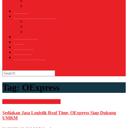
Sepak Bola
Voli
TELCO
WISATA & KULINER
Destinasi
Hotel
Restoran
OTOMOTIF
Opini
Voicemagz
RAGAM
RELIGI ISLAMI
Tag:
OExpress
EKONOMI & BISNIS
UMKM
Sediakan Jasa Logistik Real Time, OExpress Siap Dukung
UMKM