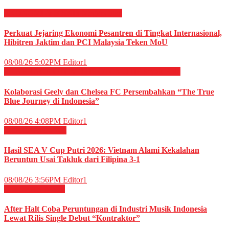
EKONOMI & BISNIS
Megapolitan
Perkuat Jejaring Ekonomi Pesantren di Tingkat Internasional,
Hibitren Jaktim dan PCI Malaysia Teken MoU
08/08/26 5:02PM
Editor1
OLAHRAGA
OTOMOTIF
OTOMOTIF
Sepak Bola
Kolaborasi Geely dan Chelsea FC Persembahkan “The True
Blue Journey di Indonesia”
08/08/26 4:08PM
Editor1
OLAHRAGA
Voli
Hasil SEA V Cup Putri 2026: Vietnam Alami Kekalahan
Beruntun Usai Takluk dari Filipina 3-1
08/08/26 3:56PM
Editor1
HIBURAN
Musik
After Halt Coba Peruntungan di Industri Musik Indonesia
Lewat Rilis Single Debut “Kontraktor”