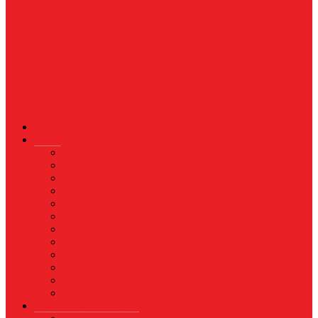
News
Nasional
Internasional
Politik
Hukum & Kriminal
Kesehatan
Pendidikan
Peristiwa
Militer
Kepolisian
Industri
Energi
Perikanan & Kelautan
EKONOMI & BISNIS