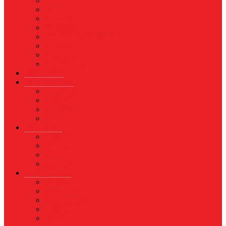
Asuransi
Finance
Koperasi
Perbankan
Pertanian & Perkebunan
UMKM
Perikanan
PROPERTY
Megapolitan
GAYA HIDUP
Aksesoris
Busana
Kecantikan
Hangout
HIBURAN
Budaya
Film & TV
Musik
Selebriti
OLAHRAGA
Basket
Bela Diri
Bulutangkis
Formula1
MotoGP