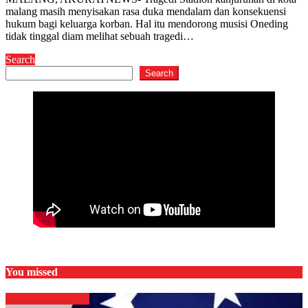
malang masih menyisakan rasa duka mendalam dan konsekuensi
hukum bagi keluarga korban. Hal itu mendorong musisi Oneding
tidak tinggal diam melihat sebuah tragedi…
Search
Search
You missed
Internasional
News