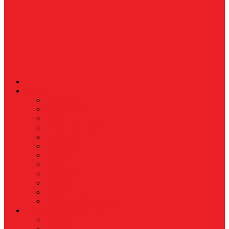
News
Nasional
Internasional
Politik
Hukum & Kriminal
Kesehatan
Pendidikan
Peristiwa
Militer
Kepolisian
Industri
Energi
Perikanan & Kelautan
EKONOMI & BISNIS
Asuransi
Finance