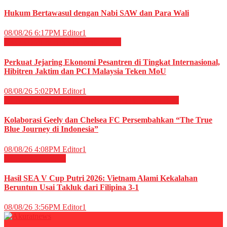
Hukum Bertawasul dengan Nabi SAW dan Para Wali
08/08/26 6:17PM
Editor1
EKONOMI & BISNIS
Megapolitan
Perkuat Jejaring Ekonomi Pesantren di Tingkat Internasional,
Hibitren Jaktim dan PCI Malaysia Teken MoU
08/08/26 5:02PM
Editor1
OLAHRAGA
OTOMOTIF
OTOMOTIF
Sepak Bola
Kolaborasi Geely dan Chelsea FC Persembahkan “The True
Blue Journey di Indonesia”
08/08/26 4:08PM
Editor1
OLAHRAGA
Voli
Hasil SEA V Cup Putri 2026: Vietnam Alami Kekalahan
Beruntun Usai Takluk dari Filipina 3-1
08/08/26 3:56PM
Editor1