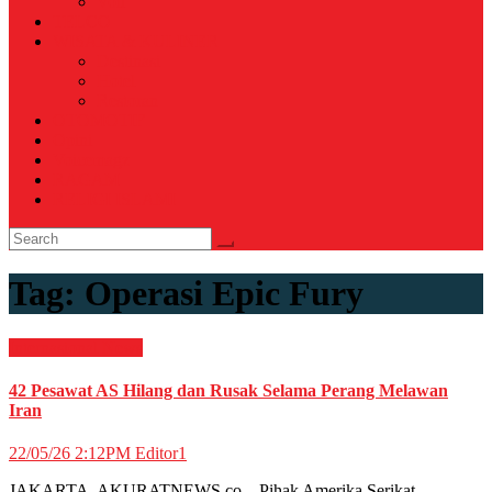
Voli
TELCO
WISATA & KULINER
Destinasi
Hotel
Restoran
OTOMOTIF
Opini
Voicemagz
RAGAM
RELIGI ISLAMI
Tag:
Operasi Epic Fury
Internasional
News
42 Pesawat AS Hilang dan Rusak Selama Perang Melawan
Iran
22/05/26 2:12PM
Editor1
JAKARTA, AKURATNEWS.co – Pihak Amerika Serikat