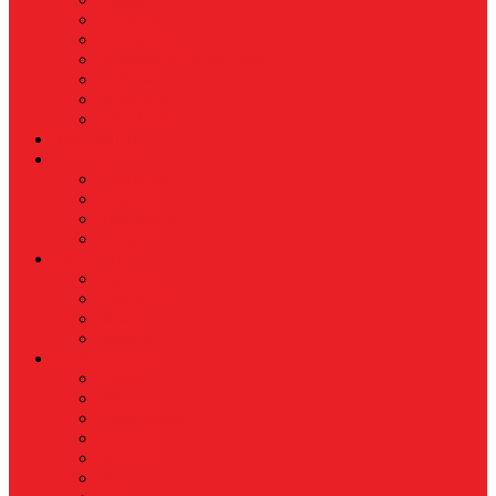
Koperasi
Perbankan
Pertanian & Perkebunan
UMKM
Perikanan
PROPERTY
Megapolitan
GAYA HIDUP
Aksesoris
Busana
Kecantikan
Hangout
HIBURAN
Budaya
Film & TV
Musik
Selebriti
OLAHRAGA
Basket
Bela Diri
Bulutangkis
Formula1
MotoGP
Sepak Bola