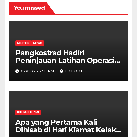
You missed
MILITER
NEWS
Pangkostrad Hadiri
Peninjauan Latihan Operasi
Terintegrasi TNI 2026 di
07/08/26 7:13PM
EDITOR1
Kepulauan Riau
RELIGI ISLAMI
Apa yang Pertama Kali
Dihisab di Hari Kiamat Kelak?,