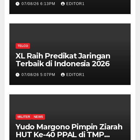
Ini Jawabannya!
07/08/26 6:13PM
EDITOR1
TELCO
XL Raih Predikat Jaringan
Terbaik di Indonesia 2026
07/08/26 5:07PM
EDITOR1
MILITER
NEWS
Yudo Margono Pimpin Ziarah
HUT Ke-40 PPAL di TMP