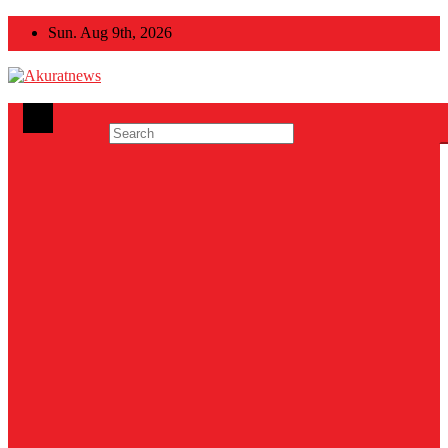
Skip
Sun. Aug 9th, 2026
to
content
Akuratnews
Informatif, Edukatif dan Inspiratif