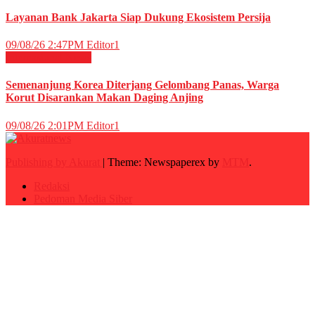
Layanan Bank Jakarta Siap Dukung Ekosistem Persija
09/08/26 2:47PM
Editor1
Internasional
News
Semenanjung Korea Diterjang Gelombang Panas, Warga
Korut Disarankan Makan Daging Anjing
09/08/26 2:01PM
Editor1
Publishing by Akurat
|
Theme: Newspaperex by
MTM
.
Redaksi
Pedoman Media Siber