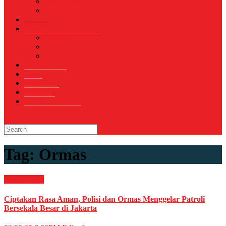
Sepak Bola
Voli
TELCO
WISATA & KULINER
Destinasi
Hotel
Restoran
OTOMOTIF
Opini
Voicemagz
RAGAM
RELIGI ISLAMI
Tag:
Ormas
Megapolitan
Ciptakan Rasa Aman, Polisi dan Ormas Menggelar Patroli
Bersekala Besar di Jakarta