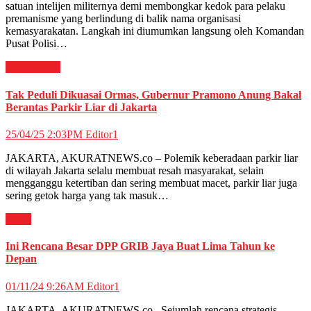
satuan intelijen militernya demi membongkar kedok para pelaku
premanisme yang berlindung di balik nama organisasi
kemasyarakatan. Langkah ini diumumkan langsung oleh Komandan
Pusat Polisi…
Megapolitan
Tak Peduli Dikuasai Ormas, Gubernur Pramono Anung Bakal
Berantas Parkir Liar di Jakarta
25/04/25 2:03PM
Editor1
JAKARTA, AKURATNEWS.co – Polemik keberadaan parkir liar
di wilayah Jakarta selalu membuat resah masyarakat, selain
mengganggu ketertiban dan sering membuat macet, parkir liar juga
sering getok harga yang tak masuk…
News
Ini Rencana Besar DPP GRIB Jaya Buat Lima Tahun ke
Depan
01/11/24 9:26AM
Editor1
JAKARTA, AKURATNEWS.co –Sejumlah rencana strategis