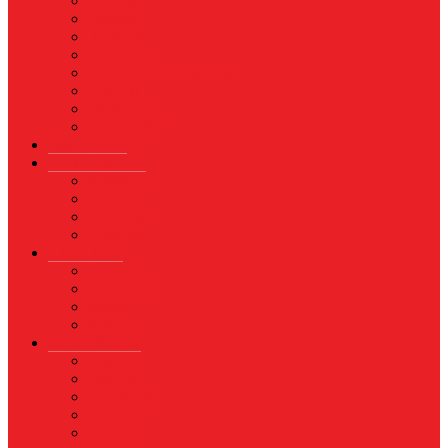
Asuransi
Finance
Koperasi
Perbankan
Pertanian & Perkebunan
UMKM
Perikanan
PROPERTY
Megapolitan
GAYA HIDUP
Aksesoris
Busana
Kecantikan
Hangout
HIBURAN
Budaya
Film & TV
Musik
Selebriti
OLAHRAGA
Basket
Bela Diri
Bulutangkis
Formula1
MotoGP