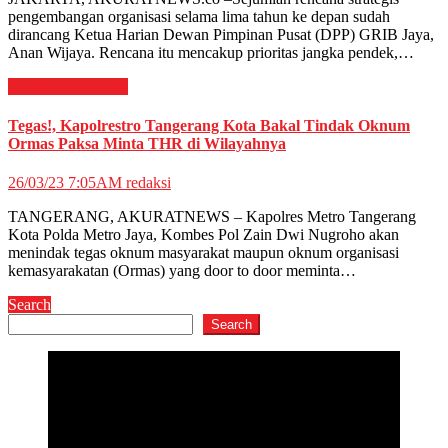
pengembangan organisasi selama lima tahun ke depan sudah
dirancang Ketua Harian Dewan Pimpinan Pusat (DPP) GRIB Jaya,
Anan Wijaya. Rencana itu mencakup prioritas jangka pendek,…
Megapolitan
News
Tegas!, Kapolrestro Tangerang Kota Bakal Tindak Oknum
Ormas Paksa Minta THR di Wilayahnya
26/03/23 7:05AM
redaksi
TANGERANG, AKURATNEWS – Kapolres Metro Tangerang
Kota Polda Metro Jaya, Kombes Pol Zain Dwi Nugroho akan
menindak tegas oknum masyarakat maupun oknum organisasi
kemasyarakatan (Ormas) yang door to door meminta…
Search
Search