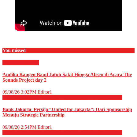
You missed
HIBURAN
Musik
Andika Kangen Band Jatuh Sakit Hingga Absen di Acara The
Sounds Project day 2
09/08/26 3:02PM
Editor1
EKONOMI & BISNIS
OLAHRAGA
Perbankan
Sepak Bola
Bank Jakarta–Persija “United for Jakarta”: Dari Sponsorship
Menuju Strategic Partnership
09/08/26 2:54PM
Editor1
EKONOMI & BISNIS
OLAHRAGA
Perbankan
Sepak Bola