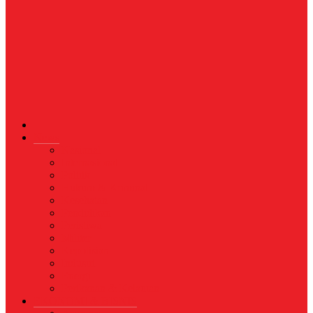
News
Nasional
Internasional
Politik
Hukum & Kriminal
Kesehatan
Pendidikan
Peristiwa
Militer
Kepolisian
Industri
Energi
Perikanan & Kelautan
EKONOMI & BISNIS