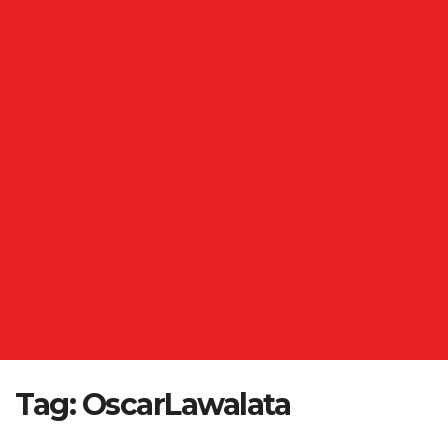
Tag:
OscarLawalata