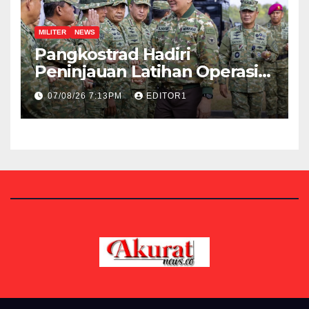
MILITER
NEWS
Pangkostrad Hadiri
Peninjauan Latihan Operasi
Terintegrasi TNI 2026 di
07/08/26 7:13PM
EDITOR1
Kepulauan Riau