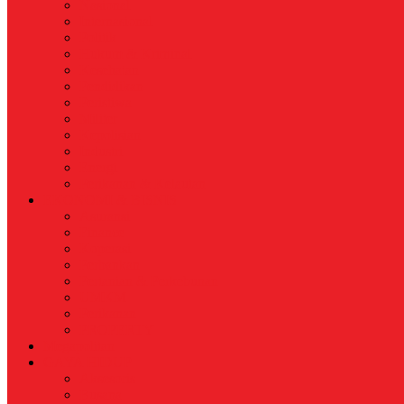
Nasional
Internasional
Politik
Hukum & Kriminal
Kesehatan
Pendidikan
Peristiwa
Militer
Kepolisian
Industri
Energi
Perikanan & Kelautan
EKONOMI & BISNIS
Asuransi
Finance
Koperasi
Perbankan
Pertanian & Perkebunan
UMKM
Perikanan
PROPERTY
Megapolitan
GAYA HIDUP
Aksesoris
Busana