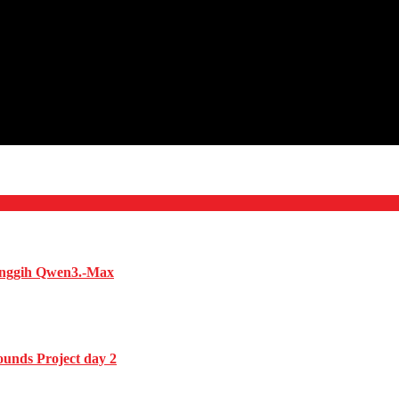
anggih Qwen3.-Max
unds Project day 2