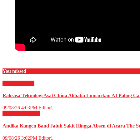
You missed
News
RAGAM
Raksasa Teknologi Asal China Alibaba Luncurkan AI Paling C
09/08/26 4:03PM
Editor1
HIBURAN
Musik
Andika Kangen Band Jatuh Sakit Hingga Absen di Acara The So
09/08/26 3:02PM
Editor1