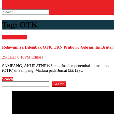
Tag:
OTK
News
Peristiwa
Relawannya Ditembak OTK, TKN Prabowo-Gibran: Ini Brutal!
25/12/23 6:10PM
Editor1
SAMPANG, AKURATNEWS.co – Insiden penembakan menimpa tokoh ma
(OTK) di Sampang, Madura pada Jumat (22/12).…
Search
Search