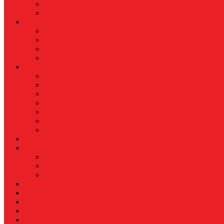
Kecantikan
Hangout
HIBURAN
Budaya
Film & TV
Musik
Selebriti
OLAHRAGA
Basket
Bela Diri
Bulutangkis
Formula1
MotoGP
Sepak Bola
Voli
TELCO
WISATA & KULINER
Destinasi
Hotel
Restoran
OTOMOTIF
Opini
Voicemagz
RAGAM
RELIGI ISLAMI