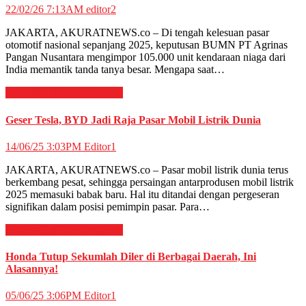
22/02/26 7:13AM
editor2
JAKARTA, AKURATNEWS.co – Di tengah kelesuan pasar
otomotif nasional sepanjang 2025, keputusan BUMN PT Agrinas
Pangan Nusantara mengimpor 105.000 unit kendaraan niaga dari
India memantik tanda tanya besar. Mengapa saat…
OTOMOTIF
OTOMOTIF
Geser Tesla, BYD Jadi Raja Pasar Mobil Listrik Dunia
14/06/25 3:03PM
Editor1
JAKARTA, AKURATNEWS.co – Pasar mobil listrik dunia terus
berkembang pesat, sehingga persaingan antarprodusen mobil listrik
2025 memasuki babak baru. Hal itu ditandai dengan pergeseran
signifikan dalam posisi pemimpin pasar. Para…
OTOMOTIF
OTOMOTIF
Honda Tutup Sekumlah Diler di Berbagai Daerah, Ini
Alasannya!
05/06/25 3:06PM
Editor1