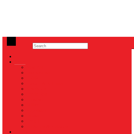
News
Nasional
Internasional
Politik
Hukum & Kriminal
Kesehatan
Pendidikan
Peristiwa
Militer
Kepolisian
Industri
Energi
Perikanan & Kelautan
EKONOMI & BISNIS