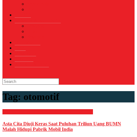
Sepak Bola
Voli
TELCO
WISATA & KULINER
Destinasi
Hotel
Restoran
OTOMOTIF
Opini
Voicemagz
RAGAM
RELIGI ISLAMI
Tag:
otomotif
EKONOMI & BISNIS
Nasional
OTOMOTIF
Asta Cita Diuji Keras Saat Puluhan Triliun Uang BUMN
Malah Hidupi Pabrik Mobil India