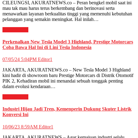
CILEUNGSI, AKURATNEWS.co – Peran bengkel mobil saat ini
mau tak mau harus terus berkembang dan berinovasi serta
menawarkan layanan berkualitas tinggi yang memenuhi kebutuhan
pelanggan yang semakin meningkat. Hal inilah…
OTOMOTIF
Perkenalkan New Tesla Model 3 Highland, Prestige Motorcars
Coba Bawa Hal Ini di Lini Tesla Indonesia
07/05/24 5:04PM
Editor1
JAKARTA, AKURATNEWS.co – New Tesla Model 3 Highland
kini hadir di showroom baru Prestige Motorcars di Distrik Otomotif
PIK 2, Kehadiran mobil ini menandai sebuah tonggak penting
dalam evolusi kendaraan…
OTOMOTIF
Industri Hijau Jadi Tren, Kemenperin Dukung Skuter Listrik
Konversi Ini
10/06/23 8:59AM
Editor1
JAKARTA, AKURATNEWS – Agar kemajuan industri selalu