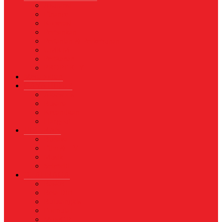
Asuransi
Finance
Koperasi
Perbankan
Pertanian & Perkebunan
UMKM
Perikanan
PROPERTY
Megapolitan
GAYA HIDUP
Aksesoris
Busana
Kecantikan
Hangout
HIBURAN
Budaya
Film & TV
Musik
Selebriti
OLAHRAGA
Basket
Bela Diri
Bulutangkis
Formula1
MotoGP