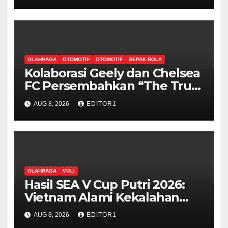
Cup Putri 2026, Usai Dihajar
Thailand 3-0
OLAHRAGA
OTOMOTIF
OTOMOTIF
SEPAK BOLA
Kolaborasi Geely dan Chelsea
FC Persembahkan “The True
Blue Journey di Indonesia”
AUG 8, 2026
EDITOR1
OLAHRAGA
VOLI
Hasil SEA V Cup Putri 2026:
Vietnam Alami Kekalahan
Beruntun Usai Takluk dari
AUG 8, 2026
EDITOR1
Filipina 3-1