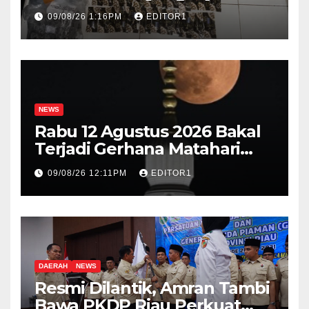
Pabrik Narkoba Berbentuk
09/08/26 1:16PM
EDITOR1
Vape
NEWS
Rabu 12 Agustus 2026 Bakal
Terjadi Gerhana Matahari
Total, Ini Wilayah yang
09/08/26 12:11PM
EDITOR1
Dilintasi
DAERAH
NEWS
Resmi Dilantik, Amran Tambi
Bawa PKDP Riau Perkuat