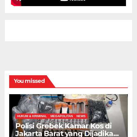
You missed
HUKUM & KRIMINAL
MEGAPOLITAN
NEWS
Polisi Grebek Kamar Kos di
Jakarta Barat yang Dijadikan