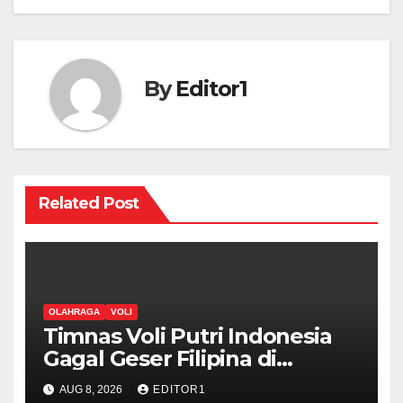
By
Editor1
Related Post
OLAHRAGA
VOLI
Timnas Voli Putri Indonesia
Gagal Geser Filipina di
Klasemen Sementara SEA V
AUG 8, 2026
EDITOR1