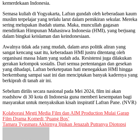
kemerdekaan Indonesia.
Semasa kuliah di Yogyakarta, Lafran gundah oleh keberadaan kaum
muslim terpelajar yang terlalu larut dalam pemikiran sekular. Mereka
sering melupakan ibadah utama. Maka, muncullah gagasan
mendirikan Himpunan Mahasiswa Indonesia (HMI), yang berjuang
dalam bingkai keislaman dan keindonesiaan.
Awalnya tidak ada yang mudah, dalam arus politik aliran yang
sangat kencang saat itu, keberadaan HMI justru ditentang oleh
organisasi massa Islam yang sudah ada. Resistensi juga dilakukan
gerakan kelompok sosialis. Dari semua pertentangan dan gesekan
yang dihadapi, Lafran berketepatan hati menegakkan HMI hingga
berkembang sampai saat ini dan menciptakan banyak kadernya yang
berkiprah di tanah air ini.
Sebelum dirilis secara nasional pada Mei 2024, film ini akan
roadshow di 30 kota di Indonesia guna memberi kesempatan bagi
masyarakat untuk menyaksikan kisah inspiratif Lafran Pane. (NVR)
Post
Kolaborasi Megti Media Film dan AIM Production Mulai Garap
Film Drama Komedi ‘Puang Bos’
navigation
Tamara Tyasmara Akhirnya Ijinkan Jenazah Putranya Diotopsi