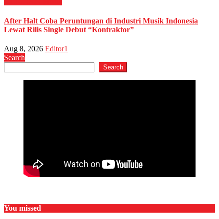
HIBURAN
Musik
After Halt Coba Peruntungan di Industri Musik Indonesia
Lewat Rilis Single Debut “Kontraktor”
Aug 8, 2026
Editor1
Search
Search
You missed