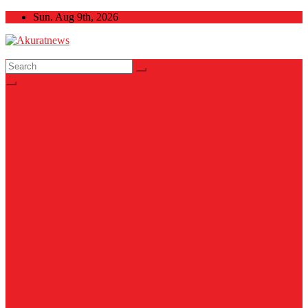
Skip
Sun. Aug 9th, 2026
to
content
Akuratnews
Informatif, Edukatif dan Inspiratif