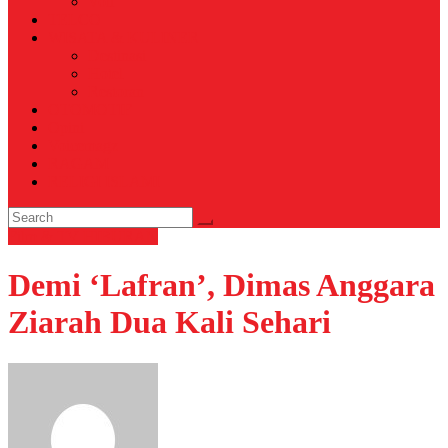
Voli
TELCO
WISATA & KULINER
Destinasi
Hotel
Restoran
OTOMOTIF
Opini
Voicemagz
RAGAM
RELIGI ISLAMI
Film & TV
HIBURAN
Demi ‘Lafran’, Dimas Anggara
Ziarah Dua Kali Sehari