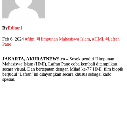
By
Editor1
Feb 6, 2024
#film
,
#Himpunan Mahasiswa Islam
,
#HMI
,
#Lafran
Pane
JAKARTA, AKURATNEWS.co –
Sosok pendiri Himpunan
Mahasiswa Islam (HMI), Lafran Pane coba kembali ditampilkan
secara visual. Dan bertepatan dengan Milad ke-77 HMI, film biopik
berjudul ‘Lafran’ ini ditayangkan secara khusus sebagai kado
spesial.