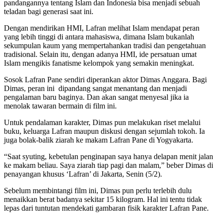
pandangannya tentang Islam dan Indonesia bisa menjadi sebuah
teladan bagi generasi saat ini.
Dengan mendirikan HMI, Lafran melihat Islam mendapat peran
yang lebih tinggi di antara mahasiswa, dimana Islam bukanlah
sekumpulan kaum yang mempertahankan tradisi dan pengetahuan
tradisional. Selain itu, dengan adanya HMI, ide persatuan umat
Islam mengikis fanatisme kelompok yang semakin meningkat.
Sosok Lafran Pane sendiri diperankan aktor Dimas Anggara. Bagi
Dimas, peran ini dipandang sangat menantang dan menjadi
pengalaman baru baginya. Dan akan sangat menyesal jika ia
menolak tawaran bermain di film ini.
Untuk pendalaman karakter, Dimas pun melakukan riset melalui
buku, keluarga Lafran maupun diskusi dengan sejumlah tokoh. Ia
juga bolak-balik ziarah ke makam Lafran Pane di Yogyakarta.
“Saat syuting, kebetulan penginapan saya hanya delapan menit jalan
ke makam beliau. Saya ziarah tiap pagi dan malam,” beber Dimas di
penayangan khusus ‘Lafran’ di Jakarta, Senin (5/2).
Sebelum membintangi film ini, Dimas pun perlu terlebih dulu
menaikkan berat badanya sekitar 15 kilogram. Hal ini tentu tidak
lepas dari tuntutan mendekati gambaran fisik karakter Lafran Pane.