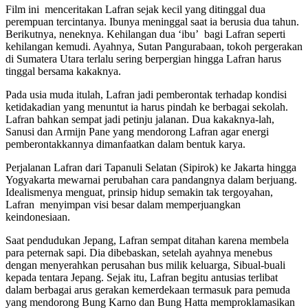
Film ini menceritakan Lafran sejak kecil yang ditinggal dua
perempuan tercintanya. Ibunya meninggal saat ia berusia dua tahun.
Berikutnya, neneknya. Kehilangan dua ‘ibu’ bagi Lafran seperti
kehilangan kemudi. Ayahnya, Sutan Pangurabaan, tokoh pergerakan
di Sumatera Utara terlalu sering berpergian hingga Lafran harus
tinggal bersama kakaknya.
Pada usia muda itulah, Lafran jadi pemberontak terhadap kondisi
ketidakadian yang menuntut ia harus pindah ke berbagai sekolah.
Lafran bahkan sempat jadi petinju jalanan. Dua kakaknya-lah,
Sanusi dan Armijn Pane yang mendorong Lafran agar energi
pemberontakkannya dimanfaatkan dalam bentuk karya.
Perjalanan Lafran dari Tapanuli Selatan (Sipirok) ke Jakarta hingga
Yogyakarta mewarnai perubahan cara pandangnya dalam berjuang.
Idealismenya menguat, prinsip hidup semakin tak tergoyahan,
Lafran menyimpan visi besar dalam memperjuangkan
keindonesiaan.
Saat pendudukan Jepang, Lafran sempat ditahan karena membela
para peternak sapi. Dia dibebaskan, setelah ayahnya menebus
dengan menyerahkan perusahan bus milik keluarga, Sibual-buali
kepada tentara Jepang. Sejak itu, Lafran begitu antusias terlibat
dalam berbagai arus gerakan kemerdekaan termasuk para pemuda
yang mendorong Bung Karno dan Bung Hatta memproklamasikan