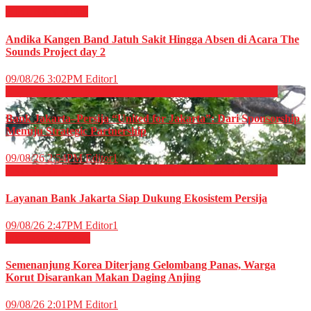
HIBURAN
Musik
Andika Kangen Band Jatuh Sakit Hingga Absen di Acara The
Sounds Project day 2
09/08/26 3:02PM
Editor1
EKONOMI & BISNIS
OLAHRAGA
Perbankan
Sepak Bola
Bank Jakarta–Persija “United for Jakarta”: Dari Sponsorship
Menuju Strategic Partnership
09/08/26 2:54PM
Editor1
EKONOMI & BISNIS
OLAHRAGA
Perbankan
Sepak Bola
Layanan Bank Jakarta Siap Dukung Ekosistem Persija
09/08/26 2:47PM
Editor1
Internasional
News
Semenanjung Korea Diterjang Gelombang Panas, Warga
Korut Disarankan Makan Daging Anjing
09/08/26 2:01PM
Editor1