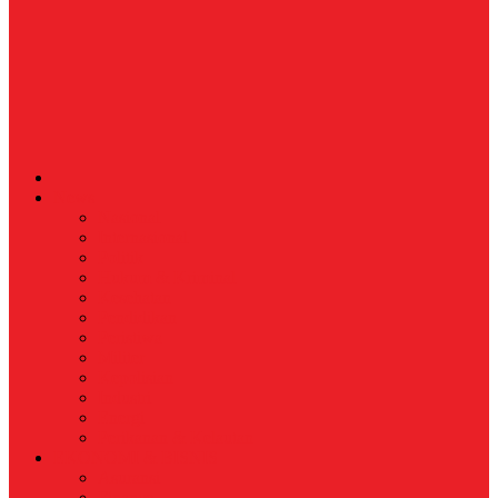
News
Nasional
Internasional
Politik
Hukum & Kriminal
Kesehatan
Pendidikan
Peristiwa
Militer
Kepolisian
Industri
Energi
Perikanan & Kelautan
EKONOMI & BISNIS
Asuransi
Finance