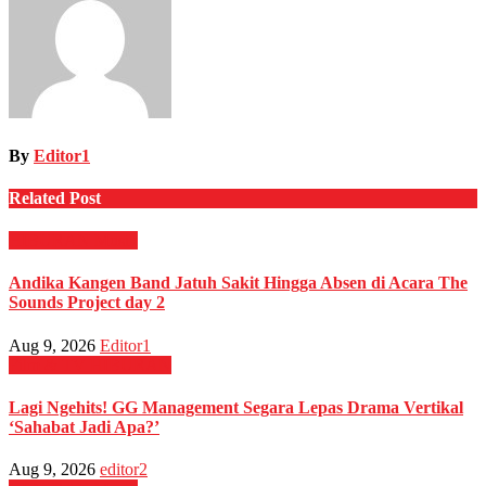
By
Editor1
Related Post
HIBURAN
Musik
Andika Kangen Band Jatuh Sakit Hingga Absen di Acara The
Sounds Project day 2
Aug 9, 2026
Editor1
Film & TV
HIBURAN
Lagi Ngehits! GG Management Segara Lepas Drama Vertikal
‘Sahabat Jadi Apa?’
Aug 9, 2026
editor2