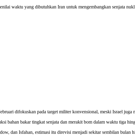
i waktu yang dibutuhkan Iran untuk mengembangkan senjata nuklir t
ruari difokuskan pada target militer konvensional, meski Israel juga m
si bahan bakar tingkat senjata dan merakit bom dalam waktu tiga hin
w, dan Isfahan, estimasi itu direvisi menjadi sekitar sembilan bulan h