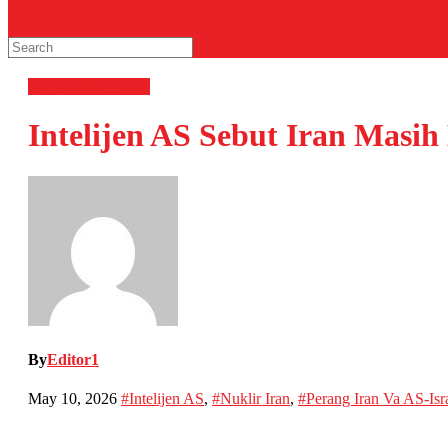
Internasional
News
Intelijen AS Sebut Iran Masih
By
Editor1
May 10, 2026
#Intelijen AS
,
#Nuklir Iran
,
#Perang Iran Va AS-Isr