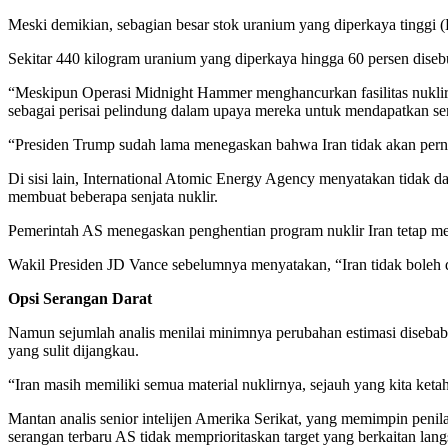
Meski demikian, sebagian besar stok uranium yang diperkaya tinggi 
Sekitar 440 kilogram uranium yang diperkaya hingga 60 persen disebu
“Meskipun Operasi Midnight Hammer menghancurkan fasilitas nuklir
sebagai perisai pelindung dalam upaya mereka untuk mendapatkan senja
“Presiden Trump sudah lama menegaskan bahwa Iran tidak akan pernah
Di sisi lain, International Atomic Energy Agency menyatakan tidak d
membuat beberapa senjata nuklir.
Pemerintah AS menegaskan penghentian program nuklir Iran tetap men
Wakil Presiden JD Vance sebelumnya menyatakan, “Iran tidak boleh dib
Opsi Serangan Darat
Namun sejumlah analis menilai minimnya perubahan estimasi disebabk
yang sulit dijangkau.
“Iran masih memiliki semua material nuklirnya, sejauh yang kita ketahu
Mantan analis senior intelijen Amerika Serikat, yang memimpin penila
serangan terbaru AS tidak memprioritaskan target yang berkaitan lan