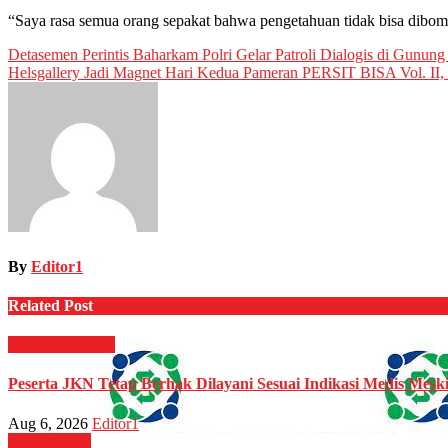
“Saya rasa semua orang sepakat bahwa pengetahuan tidak bisa dibom, t
Post
Detasemen Perintis Baharkam Polri Gelar Patroli Dialogis di Gunung 
Helsgallery Jadi Magnet Hari Kedua Pameran PERSIT BISA Vol. II, 
navigation
By
Editor1
Related Post
Kesehatan
News
Peserta JKN Tetap Berhak Dilayani Sesuai Indikasi Medis Mes
Aug 6, 2026
Editor1
Militer
News