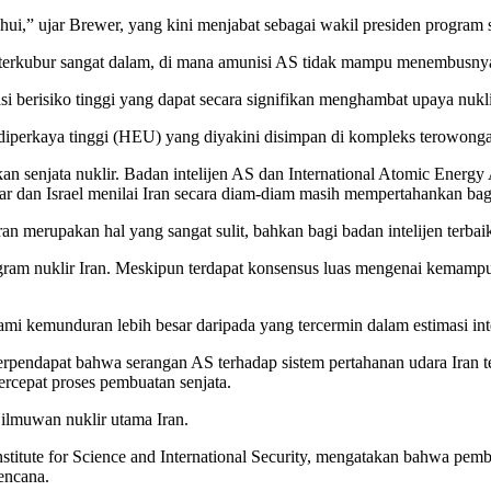
hui,” ujar Brewer, yang kini menjabat sebagai wakil presiden program stu
ng terkubur sangat dalam, di mana amunisi AS tidak mampu menembusny
 berisiko tinggi yang dapat secara signifikan menghambat upaya nukli
iperkaya tinggi (HEU) yang diyakini disimpan di kompleks terowongan 
 senjata nuklir. Badan intelijen AS dan International Atomic Ener
dan Israel menilai Iran secara diam-diam masih mempertahankan bagia
an merupakan hal yang sangat sulit, bahkan bagi badan intelijen terbaik
gram nuklir Iran. Meskipun terdapat konsensus luas mengenai kemampu
 kemunduran lebih besar daripada yang tercermin dalam estimasi intel
erpendapat bahwa serangan AS terhadap sistem pertahanan udara Ira
ercepat proses pembuatan senjata.
 ilmuwan nuklir utama Iran.
titute for Science and International Security, mengatakan bahwa pem
encana.