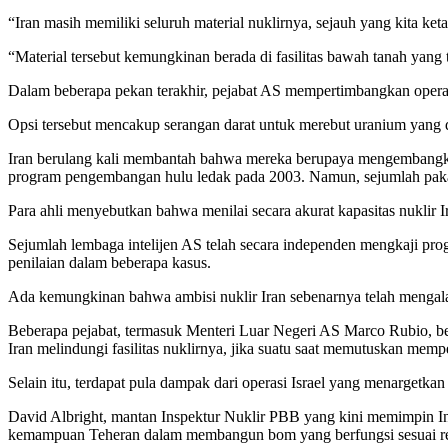
“Iran masih memiliki seluruh material nuklirnya, sejauh yang kita keta
“Material tersebut kemungkinan berada di fasilitas bawah tanah ya
Dalam beberapa pekan terakhir, pejabat AS mempertimbangkan operasi
Opsi tersebut mencakup serangan darat untuk merebut uranium yang d
Iran berulang kali membantah bahwa mereka berupaya mengembangkan
program pengembangan hulu ledak pada 2003. Namun, sejumlah pakar 
Para ahli menyebutkan bahwa menilai secara akurat kapasitas nuklir Ir
Sejumlah lembaga intelijen AS telah secara independen mengkaji pro
penilaian dalam beberapa kasus.
Ada kemungkinan bahwa ambisi nuklir Iran sebenarnya telah mengalami
Beberapa pejabat, termasuk Menteri Luar Negeri AS Marco Rubio, b
Iran melindungi fasilitas nuklirnya, jika suatu saat memutuskan memp
Selain itu, terdapat pula dampak dari operasi Israel yang menargetkan
David Albright, mantan Inspektur Nuklir PBB yang kini memimpin Ins
kemampuan Teheran dalam membangun bom yang berfungsi sesuai r