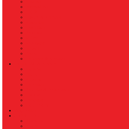
Nasional
Internasional
Politik
Hukum & Kriminal
Kesehatan
Pendidikan
Peristiwa
Militer
Kepolisian
Industri
Energi
Perikanan & Kelautan
EKONOMI & BISNIS
Asuransi
Finance
Koperasi
Perbankan
Pertanian & Perkebunan
UMKM
Perikanan
PROPERTY
Megapolitan
GAYA HIDUP
Aksesoris
Busana