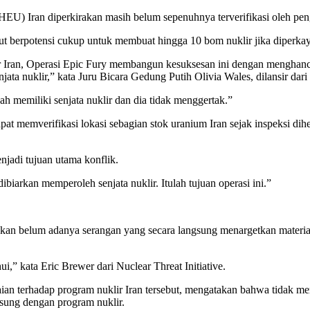
(HEU) Iran diperkirakan masih belum sepenuhnya terverifikasi oleh pe
t berpotensi cukup untuk membuat hingga 10 bom nuklir jika diperkaya
 Iran, Operasi Epic Fury membangun kesuksesan ini dengan menghancu
ta nuklir,” kata Juru Bicara Gedung Putih Olivia Wales, dilansir dari
 memiliki senjata nuklir dan dia tidak menggertak.”
apat memverifikasi lokasi sebagian stok uranium Iran sejak inspeksi d
jadi tujuan utama konflik.
iarkan memperoleh senjata nuklir. Itulah tujuan operasi ini.”
an belum adanya serangan yang secara langsung menargetkan material n
i,” kata Eric Brewer dari Nuclear Threat Initiative.
ian terhadap program nuklir Iran tersebut, mengatakan bahwa tidak meng
gsung dengan program nuklir.