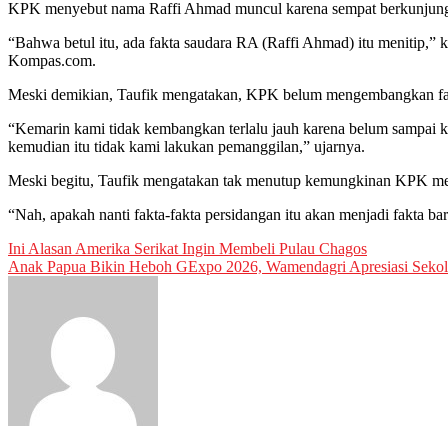
KPK menyebut nama Raffi Ahmad muncul karena sempat berkunjung ke
“Bahwa betul itu, ada fakta saudara RA (Raffi Ahmad) itu menitip,” 
Kompas.com.
Meski demikian, Taufik mengatakan, KPK belum mengembangkan fakta 
“Kemarin kami tidak kembangkan terlalu jauh karena belum sampai ke
kemudian itu tidak kami lakukan pemanggilan,” ujarnya.
Meski begitu, Taufik mengatakan tak menutup kemungkinan KPK menge
“Nah, apakah nanti fakta-fakta persidangan itu akan menjadi fakta b
Post
Ini Alasan Amerika Serikat Ingin Membeli Pulau Chagos
Anak Papua Bikin Heboh GExpo 2026, Wamendagri Apresiasi Seko
navigation