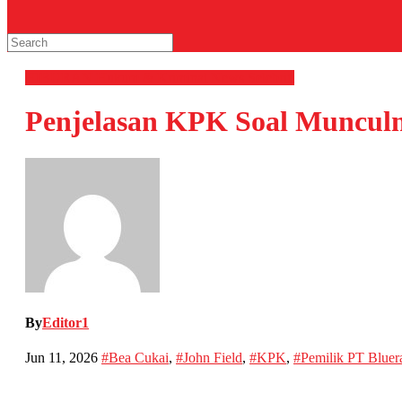
HIBURAN
Hukum & Kriminal
News
Selebriti
Penjelasan KPK Soal Munculn
By
Editor1
Jun 11, 2026
#Bea Cukai
,
#John Field
,
#KPK
,
#Pemilik PT Bluer