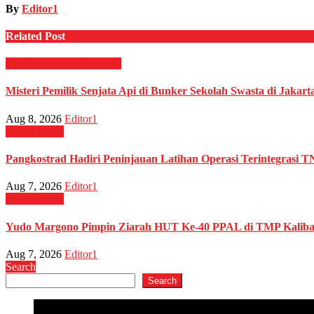
By
Editor1
Related Post
Hukum & Kriminal
News
Misteri Pemilik Senjata Api di Bunker Sekolah Swasta di Jakar
Aug 8, 2026
Editor1
Militer
News
Pangkostrad Hadiri Peninjauan Latihan Operasi Terintegrasi T
Aug 7, 2026
Editor1
Militer
News
Yudo Margono Pimpin Ziarah HUT Ke-40 PPAL di TMP Kaliba
Aug 7, 2026
Editor1
Search
Search