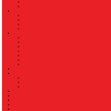
Kecantikan
Hangout
HIBURAN
Budaya
Film & TV
Musik
Selebriti
OLAHRAGA
Basket
Bela Diri
Bulutangkis
Formula1
MotoGP
Sepak Bola
Voli
TELCO
WISATA & KULINER
Destinasi
Hotel
Restoran
OTOMOTIF
Opini
Voicemagz
RAGAM
RELIGI ISLAMI