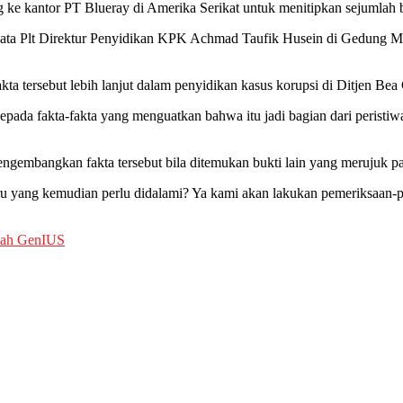
 kantor PT Blueray di Amerika Serikat untuk menitipkan sejumlah b
kata Plt Direktur Penyidikan KPK Achmad Taufik Husein di Gedung Merah
tersebut lebih lanjut dalam penyidikan kasus korupsi di Ditjen Bea 
pada fakta-fakta yang menguatkan bahwa itu jadi bagian dari peristi
mbangkan fakta tersebut bila ditemukan bukti lain yang merujuk pad
aru yang kemudian perlu didalami? Ya kami akan lakukan pemeriksaan-pe
lah GenIUS