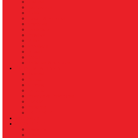
Nasional
Internasional
Politik
Hukum & Kriminal
Kesehatan
Pendidikan
Peristiwa
Militer
Kepolisian
Industri
Energi
Perikanan & Kelautan
EKONOMI & BISNIS
Asuransi
Finance
Koperasi
Perbankan
Pertanian & Perkebunan
UMKM
Perikanan
PROPERTY
Megapolitan
GAYA HIDUP
Aksesoris
Busana