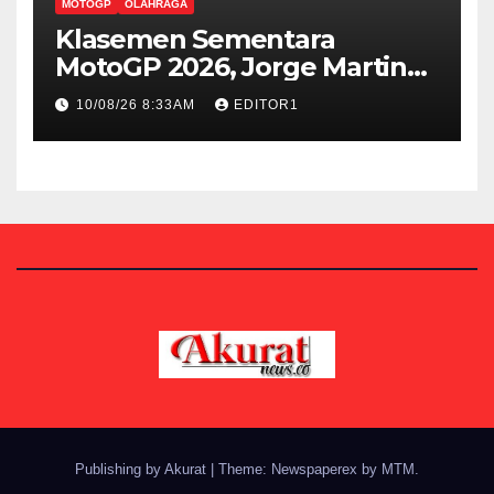
MOTOGP
OLAHRAGA
Klasemen Sementara
MotoGP 2026, Jorge Martin
Kokoh di Puncak
10/08/26 8:33AM
EDITOR1
Publishing by Akurat
|
Theme: Newspaperex by
MTM
.