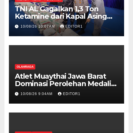
TNI AL Gagalkan 1,3 Ton
Ketamine dari Kapal Asing
MV King Sun Berbendera
10/08/26 10:07AM
EDITOR1
Tanzania
OLAHRAGA
Atlet Muaythai Jawa Barat
Dominasi Perolehan Medali
di IMC 2026
10/08/26 9:04AM
EDITOR1