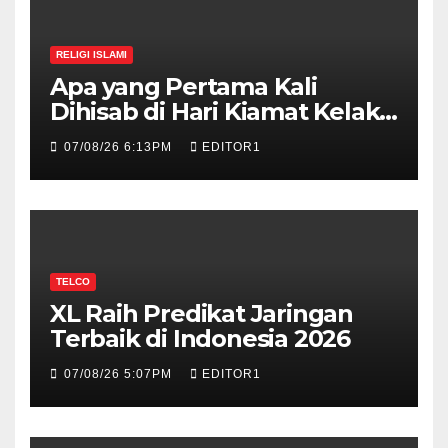
RELIGI ISLAMI
Apa yang Pertama Kali
Dihisab di Hari Kiamat Kelak?,
Ini Jawabannya!
07/08/26 6:13PM
EDITOR1
TELCO
XL Raih Predikat Jaringan
Terbaik di Indonesia 2026
07/08/26 5:07PM
EDITOR1