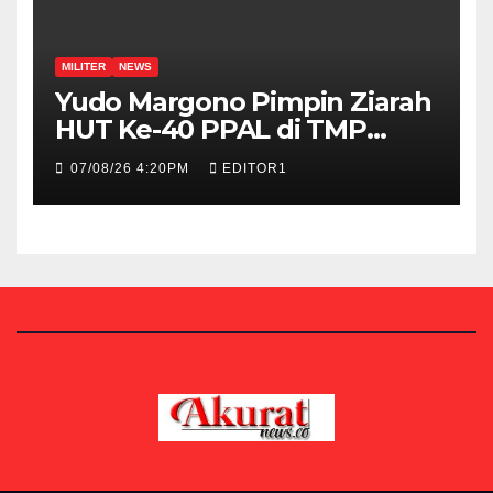
MILITER
NEWS
Yudo Margono Pimpin Ziarah
HUT Ke-40 PPAL di TMP
Kalibata
07/08/26 4:20PM
EDITOR1