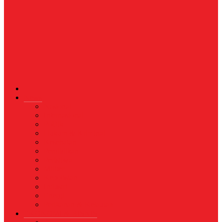
News
Nasional
Internasional
Politik
Hukum & Kriminal
Kesehatan
Pendidikan
Peristiwa
Militer
Kepolisian
Industri
Energi
Perikanan & Kelautan
EKONOMI & BISNIS