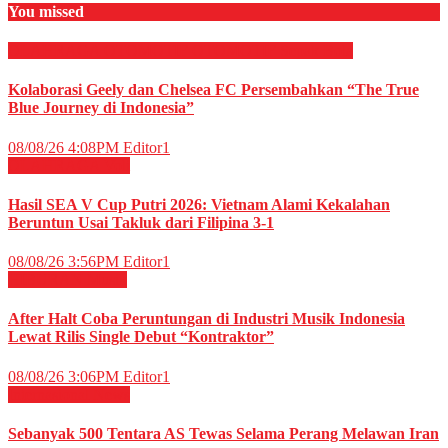
You missed
OLAHRAGA
OTOMOTIF
OTOMOTIF
Sepak Bola
Kolaborasi Geely dan Chelsea FC Persembahkan “The True
Blue Journey di Indonesia”
08/08/26 4:08PM
Editor1
OLAHRAGA
Voli
Hasil SEA V Cup Putri 2026: Vietnam Alami Kekalahan
Beruntun Usai Takluk dari Filipina 3-1
08/08/26 3:56PM
Editor1
HIBURAN
Musik
After Halt Coba Peruntungan di Industri Musik Indonesia
Lewat Rilis Single Debut “Kontraktor”
08/08/26 3:06PM
Editor1
Internasional
News
Sebanyak 500 Tentara AS Tewas Selama Perang Melawan Iran