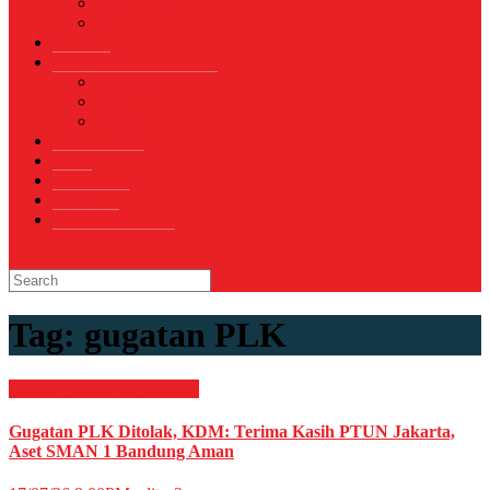
Sepak Bola
Voli
TELCO
WISATA & KULINER
Destinasi
Hotel
Restoran
OTOMOTIF
Opini
Voicemagz
RAGAM
RELIGI ISLAMI
Tag:
gugatan PLK
Daerah
Hukum & Kriminal
Gugatan PLK Ditolak, KDM: Terima Kasih PTUN Jakarta,
Aset SMAN 1 Bandung Aman