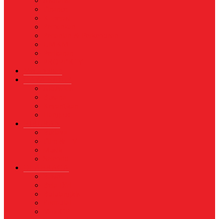
Asuransi
Finance
Koperasi
Perbankan
Pertanian & Perkebunan
UMKM
Perikanan
PROPERTY
Megapolitan
GAYA HIDUP
Aksesoris
Busana
Kecantikan
Hangout
HIBURAN
Budaya
Film & TV
Musik
Selebriti
OLAHRAGA
Basket
Bela Diri
Bulutangkis
Formula1
MotoGP