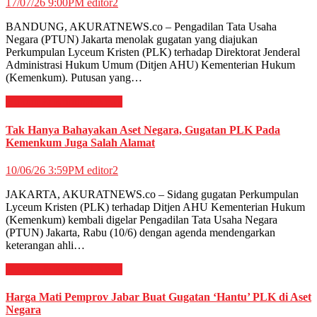
17/07/26 9:00PM
editor2
BANDUNG, AKURATNEWS.co – Pengadilan Tata Usaha
Negara (PTUN) Jakarta menolak gugatan yang diajukan
Perkumpulan Lyceum Kristen (PLK) terhadap Direktorat Jenderal
Administrasi Hukum Umum (Ditjen AHU) Kementerian Hukum
(Kemenkum). Putusan yang…
Hukum & Kriminal
News
Tak Hanya Bahayakan Aset Negara, Gugatan PLK Pada
Kemenkum Juga Salah Alamat
10/06/26 3:59PM
editor2
JAKARTA, AKURATNEWS.co – Sidang gugatan Perkumpulan
Lyceum Kristen (PLK) terhadap Ditjen AHU Kementerian Hukum
(Kemenkum) kembali digelar Pengadilan Tata Usaha Negara
(PTUN) Jakarta, Rabu (10/6) dengan agenda mendengarkan
keterangan ahli…
Hukum & Kriminal
News
Harga Mati Pemprov Jabar Buat Gugatan ‘Hantu’ PLK di Aset
Negara