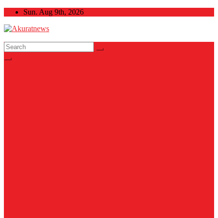
Skip
Sun. Aug 9th, 2026
to
content
Akuratnews
Informatif, Edukatif dan Inspiratif