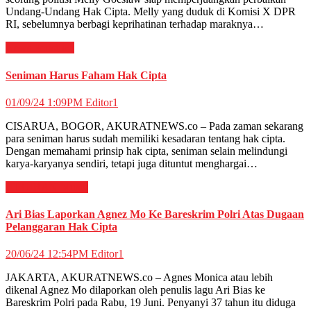
Undang-Undang Hak Cipta. Melly yang duduk di Komisi X DPR
RI, sebelumnya berbagi keprihatinan terhadap maraknya…
News
Peristiwa
Seniman Harus Faham Hak Cipta
01/09/24 1:09PM
Editor1
CISARUA, BOGOR, AKURATNEWS.co – Pada zaman sekarang
para seniman harus sudah memiliki kesadaran tentang hak cipta.
Dengan memahami prinsip hak cipta, seniman selain melindungi
karya-karyanya sendiri, tetapi juga dituntut menghargai…
HIBURAN
Musik
Ari Bias Laporkan Agnez Mo Ke Bareskrim Polri Atas Dugaan
Pelanggaran Hak Cipta
20/06/24 12:54PM
Editor1
JAKARTA, AKURATNEWS.co – Agnes Monica atau lebih
dikenal Agnez Mo dilaporkan oleh penulis lagu Ari Bias ke
Bareskrim Polri pada Rabu, 19 Juni. Penyanyi 37 tahun itu diduga