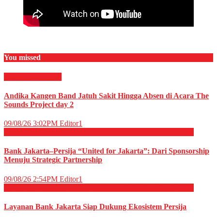
You missed
HIBURAN
Musik
Andika Kangen Band Jatuh Sakit Hingga Absen di Acara The
Sounds Project day 2
09/08/26 3:02PM
Editor1
EKONOMI & BISNIS
OLAHRAGA
Perbankan
Sepak Bola
Bank Jakarta–Persija “United for Jakarta”: Dari Sponsorship
Menuju Strategic Partnership
09/08/26 2:54PM
Editor1
EKONOMI & BISNIS
OLAHRAGA
Perbankan
Sepak Bola
Layanan Bank Jakarta Siap Dukung Ekosistem Persija