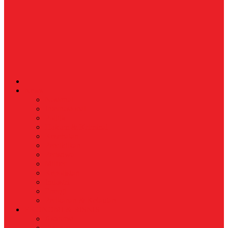
News
Nasional
Internasional
Politik
Hukum & Kriminal
Kesehatan
Pendidikan
Peristiwa
Militer
Kepolisian
Industri
Energi
Perikanan & Kelautan
EKONOMI & BISNIS
Asuransi
Finance