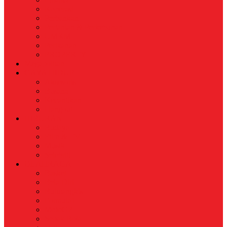
Koperasi
Perbankan
Pertanian & Perkebunan
UMKM
Perikanan
PROPERTY
Megapolitan
GAYA HIDUP
Aksesoris
Busana
Kecantikan
Hangout
HIBURAN
Budaya
Film & TV
Musik
Selebriti
OLAHRAGA
Basket
Bela Diri
Bulutangkis
Formula1
MotoGP
Sepak Bola