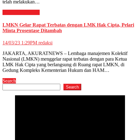
telah melakukan…
HIBURAN
Musik
LMKN Gelar Rapat Terbatas dengan LMK Hak Cipta, Pelari
Minta Prosentase Ditambah
14/03/23 1:29PM
redaksi
JAKARTA, AKURATNEWS – Lembaga manajemen Kolektif
Nasional (LMKN) menggelar rapat terbatas dengan para Ketua
LMK Hak Cipta yang berlangsung di Ruang rapat LMKN, di
Gedung Kompleks Kementerian Hukum dan HAM…
Search
Search