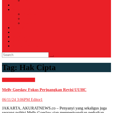
Voli
TELCO
WISATA & KULINER
Destinasi
Hotel
Restoran
OTOMOTIF
Opini
Voicemagz
RAGAM
RELIGI ISLAMI
Tag:
Hak Cipta
HIBURAN
Selebriti
Melly Goeslaw Fokus Perjuangkan Revisi UUHC
06/11/24 3:06PM
Editor1
JAKARTA, AKURATNEWS.co – Penyanyi yang sekaligus juga
seorang politisi Melly Goeslaw siap memperjuangkan perbaikan