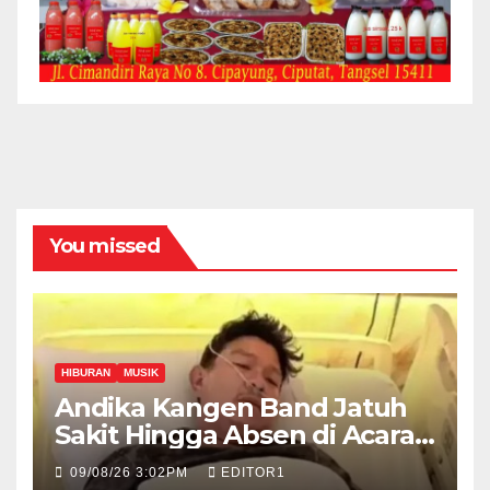
You missed
HIBURAN
MUSIK
Andika Kangen Band Jatuh
Sakit Hingga Absen di Acara
The Sounds Project day 2
09/08/26 3:02PM
EDITOR1