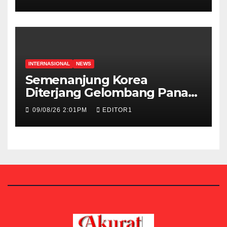
INTERNASIONAL
NEWS
Semenanjung Korea
Diterjang Gelombang Panas,
Warga Korut Disarankan
09/08/26 2:01PM
EDITOR1
Makan Daging Anjing