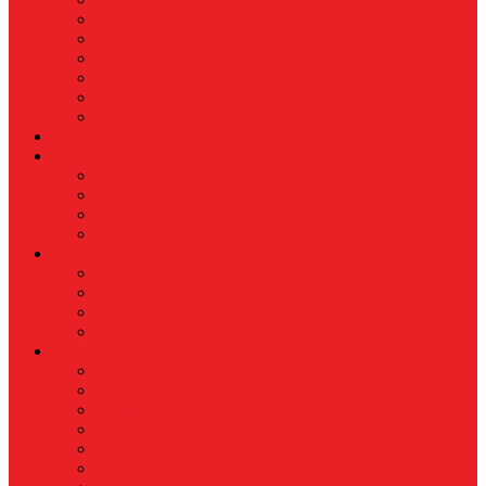
Koperasi
Perbankan
Pertanian & Perkebunan
UMKM
Perikanan
PROPERTY
Megapolitan
GAYA HIDUP
Aksesoris
Busana
Kecantikan
Hangout
HIBURAN
Budaya
Film & TV
Musik
Selebriti
OLAHRAGA
Basket
Bela Diri
Bulutangkis
Formula1
MotoGP
Sepak Bola