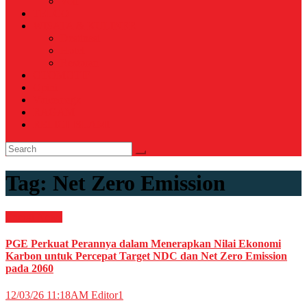
Voli
TELCO
WISATA & KULINER
Destinasi
Hotel
Restoran
OTOMOTIF
Opini
Voicemagz
RAGAM
RELIGI ISLAMI
Tag:
Net Zero Emission
Energi
News
PGE Perkuat Perannya dalam Menerapkan Nilai Ekonomi
Karbon untuk Percepat Target NDC dan Net Zero Emission
pada 2060
12/03/26 11:18AM
Editor1