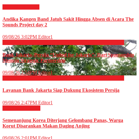
HIBURAN
Musik
Andika Kangen Band Jatuh Sakit Hingga Absen di Acara The
Sounds Project day 2
09/08/26 3:02PM
Editor1
EKONOMI & BISNIS
OLAHRAGA
Perbankan
Sepak Bola
Bank Jakarta–Persija “United for Jakarta”: Dari Sponsorship
Menuju Strategic Partnership
09/08/26 2:54PM
Editor1
EKONOMI & BISNIS
OLAHRAGA
Perbankan
Sepak Bola
Layanan Bank Jakarta Siap Dukung Ekosistem Persija
09/08/26 2:47PM
Editor1
Internasional
News
Semenanjung Korea Diterjang Gelombang Panas, Warga
Korut Disarankan Makan Daging Anjing
09/08/26 2:01PM
Editor1