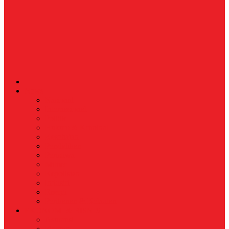
News
Nasional
Internasional
Politik
Hukum & Kriminal
Kesehatan
Pendidikan
Peristiwa
Militer
Kepolisian
Industri
Energi
Perikanan & Kelautan
EKONOMI & BISNIS
Asuransi
Finance