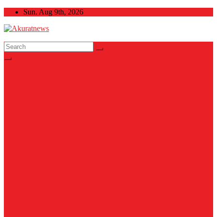
Skip
Sun. Aug 9th, 2026
to
content
Akuratnews
Informatif, Edukatif dan Inspiratif