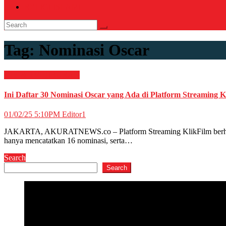
RELIGI ISLAMI
Tag:
Nominasi Oscar
Film & TV
HIBURAN
Ini Daftar 30 Nominasi Oscar yang Ada di Platform Streaming K
01/02/25 5:10PM
Editor1
JAKARTA, AKURATNEWS.co – Platform Streaming KlikFilm berhasil men
hanya mencatatkan 16 nominasi, serta…
Search
Search