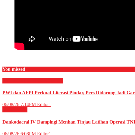
You missed
EKONOMI & BISNIS
Finance
PWI dan AFPI Perkuat Literasi Pindar, Pers Didorong Jadi Gar
06/08/26 7:14PM
Editor1
Militer
News
Dankodaeral IV Dampingi Menhan Tinjau Latihan Operasi TNI 
06/08/26 6:08PM
Editor1