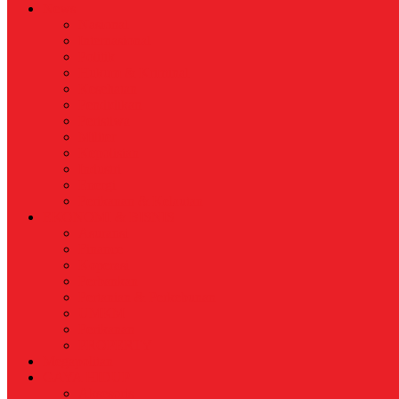
News
Nasional
Internasional
Politik
Hukum & Kriminal
Kesehatan
Pendidikan
Peristiwa
Militer
Kepolisian
Industri
Energi
Perikanan & Kelautan
EKONOMI & BISNIS
Asuransi
Finance
Koperasi
Perbankan
Pertanian & Perkebunan
UMKM
Perikanan
PROPERTY
Megapolitan
GAYA HIDUP
Aksesoris