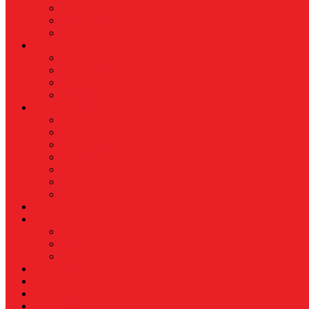
Busana
Kecantikan
Hangout
HIBURAN
Budaya
Film & TV
Musik
Selebriti
OLAHRAGA
Basket
Bela Diri
Bulutangkis
Formula1
MotoGP
Sepak Bola
Voli
TELCO
WISATA & KULINER
Destinasi
Hotel
Restoran
OTOMOTIF
Opini
Voicemagz
RAGAM