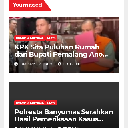
You missed
HUKUM & KRIMINAL
NEWS
KPK Sita Puluhan Rumah
dari Bupati Pemalang Anom
Widiyantoro
10/08/26 12:03PM
EDITOR1
HUKUM & KRIMINAL
NEWS
Polresta Banyumas Serahkan
Hasil Pemeriksaan Kasus
Kematian Sutrimo ke Polda