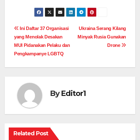
Post
Ini Daftar 37 Organisasi
Ukraina Serang Kilang
yang Menolak Desakan
Minyak Rusia Gunakan
navigation
MUI Pidanakan Pelaku dan
Drone
Pengkampanye LGBTQ
By
Editor1
Related Post