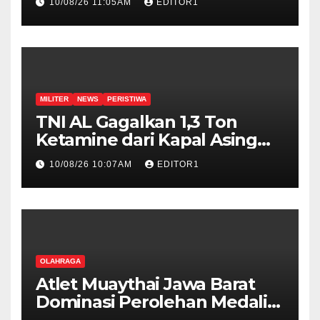
10/08/26 11:05AM
EDITOR1
Metro Jaya
MILITER
NEWS
PERISTIWA
TNI AL Gagalkan 1,3 Ton
Ketamine dari Kapal Asing
MV King Sun Berbendera
10/08/26 10:07AM
EDITOR1
Tanzania
OLAHRAGA
Atlet Muaythai Jawa Barat
Dominasi Perolehan Medali
di IMC 2026