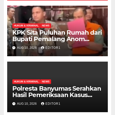
HUKUM & KRIMINAL
NEWS
KPK Sita Puluhan Rumah dari
Bupati Pemalang Anom
Widiyantoro
AUG 10, 2026
EDITOR1
HUKUM & KRIMINAL
NEWS
Polresta Banyumas Serahkan
Hasil Pemeriksaan Kasus
Kematian Sutrimo ke Polda
AUG 10, 2026
EDITOR1
Metro Jaya