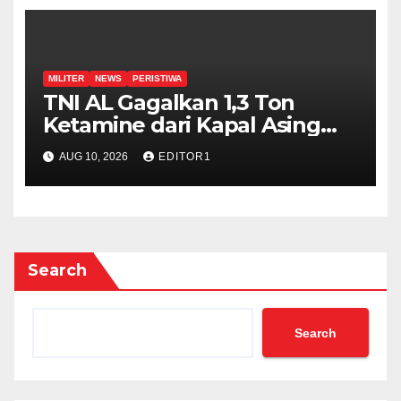
MILITER
NEWS
PERISTIWA
TNI AL Gagalkan 1,3 Ton
Ketamine dari Kapal Asing
MV King Sun Berbendera
AUG 10, 2026
EDITOR1
Tanzania
Search
Search