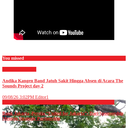
You missed
HIBURAN
Musik
Andika Kangen Band Jatuh Sakit Hingga Absen di Acara The
Sounds Project day 2
09/08/26 3:02PM
Editor1
EKONOMI & BISNIS
OLAHRAGA
Perbankan
Sepak Bola
Bank Jakarta–Persija “United for Jakarta”: Dari Sponsorship
Menuju Strategic Partnership