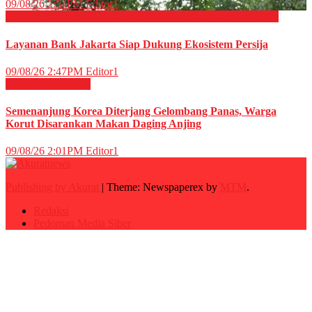
09/08/26 2:54PM
Editor1
EKONOMI & BISNIS
OLAHRAGA
Perbankan
Sepak Bola
Layanan Bank Jakarta Siap Dukung Ekosistem Persija
09/08/26 2:47PM
Editor1
Internasional
News
Semenanjung Korea Diterjang Gelombang Panas, Warga
Korut Disarankan Makan Daging Anjing
09/08/26 2:01PM
Editor1
Publishing by Akurat
|
Theme: Newspaperex by
MTM
.
Redaksi
Pedoman Media Siber