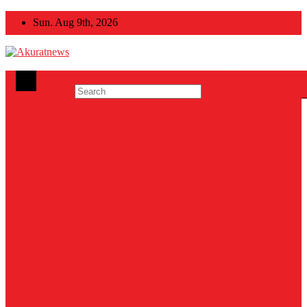
Skip
Sun. Aug 9th, 2026
to
content
Akuratnews
Informatif, Edukatif dan Inspiratif