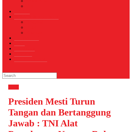
Sepak Bola
Voli
TELCO
WISATA & KULINER
Destinasi
Hotel
Restoran
OTOMOTIF
Opini
Voicemagz
RAGAM
RELIGI ISLAMI
Opini
Presiden Mesti Turun
Tangan dan Bertanggung
Jawab : TNI Alat