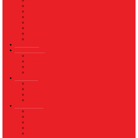
Asuransi
Finance
Koperasi
Perbankan
Pertanian & Perkebunan
UMKM
Perikanan
PROPERTY
Megapolitan
GAYA HIDUP
Aksesoris
Busana
Kecantikan
Hangout
HIBURAN
Budaya
Film & TV
Musik
Selebriti
OLAHRAGA
Basket
Bela Diri
Bulutangkis
Formula1
MotoGP