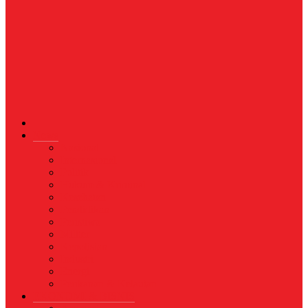
News
Nasional
Internasional
Politik
Hukum & Kriminal
Kesehatan
Pendidikan
Peristiwa
Militer
Kepolisian
Industri
Energi
Perikanan & Kelautan
EKONOMI & BISNIS