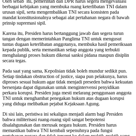
Oleh sebab itu, pemerintah dan DPR harus segera mengevaluasi
berbagai kebijakan yang membuka ruang keterlibatan TNI dalam
urusan sipil, serta mengembalikan TNI secara konsisten pada
mandat konstitusionalnya sebagai alat pertahanan negara di bawah
prinsip supremasi sipil.
Karena itu, Presiden harus bertanggung jawab dan segera turun
tangan dengan memerintahkan Panglima TNI untuk mengusut
tuntas dugaan keterlibatan anggotanya, membuka hasil pemeriksaan
kepada publik, serta memastikan setiap anggota yang terbukti
menghalangi proses hukum dikenai sanksi pidana maupun disiplin
secara tegas.
Pada saat yang sama, Kepolisian tidak boleh mundur sedikit pun.
Setiap tindakan obstruction of justice, siapa pun pelakunya, harus
diproses sesuai hukum agar tidak menjadi preseden bahwa kekuatan
bersenjata dapat digunakan untuk mengintervensi penyidikan
perkara korupsi. Presiden juga mesti melarang penggunaan anggota
TNI untuk menghambat penegakan hukum atas dugaan korupsi
yang diduga melibatkan pejabat Kejaksaan Agung.
Di sisi lain, peristiwa ini sekaligus menjadi alarm bagi Presiden
bahwa militerisasi ruang-ruang sipil sangat berpotensi
disalahgunakan dan merusak negara hukum. Presiden harus
memastikan bahwa TNI kembali sepenuhnya pada fungsi
pertahanan negara dan tidak terseret ke dalam praktik-praktik yang