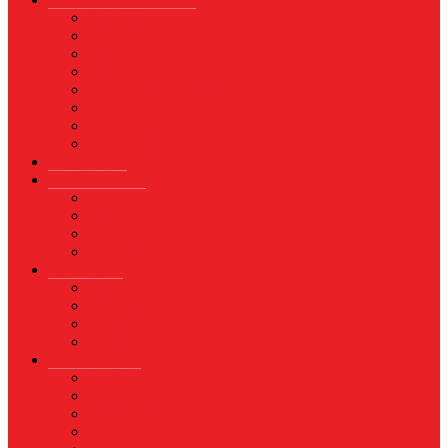
Asuransi
Finance
Koperasi
Perbankan
Pertanian & Perkebunan
UMKM
Perikanan
PROPERTY
Megapolitan
GAYA HIDUP
Aksesoris
Busana
Kecantikan
Hangout
HIBURAN
Budaya
Film & TV
Musik
Selebriti
OLAHRAGA
Basket
Bela Diri
Bulutangkis
Formula1