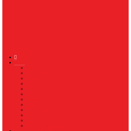
News
Nasional
Internasional
Politik
Hukum & Kriminal
Kesehatan
Pendidikan
Peristiwa
Militer
Kepolisian
Industri
Energi
Perikanan & Kelautan
EKONOMI & BISNIS