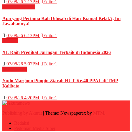
07/08/26 7:13PM
Editor1
RELIGI ISLAMI
Apa yang Pertama Kali Dihisab di Hari Kiamat Kelak?, Ini
Jawabannya!
07/08/26 6:13PM
Editor1
TELCO
XL Raih Predikat Jaringan Terbaik di Indonesia 2026
07/08/26 5:07PM
Editor1
Militer
News
Yudo Margono Pimpin Ziarah HUT Ke-40 PPAL di TMP
Kalibata
07/08/26 4:20PM
Editor1
Publishing by Akurat
|
Theme: Newspaperex by
MTM
.
Redaksi
Pedoman Media Siber