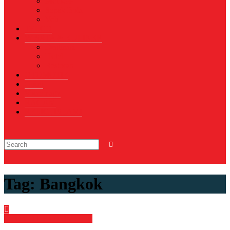
MotoGP
Sepak Bola
Voli
TELCO
WISATA & KULINER
Destinasi
Hotel
Restoran
OTOMOTIF
Opini
Voicemagz
RAGAM
RELIGI ISLAMI
Tag:
Bangkok
OTOMOTIF
OTOMOTIF