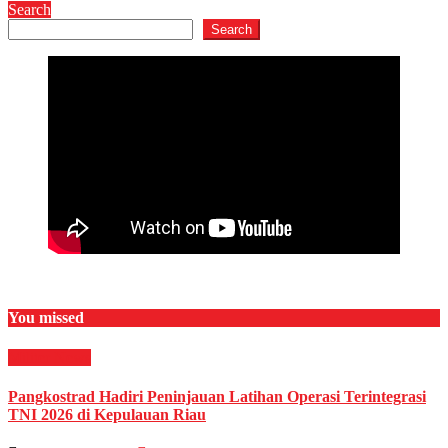
Search
Search
You missed
Militer
News
Pangkostrad Hadiri Peninjauan Latihan Operasi Terintegrasi
TNI 2026 di Kepulauan Riau